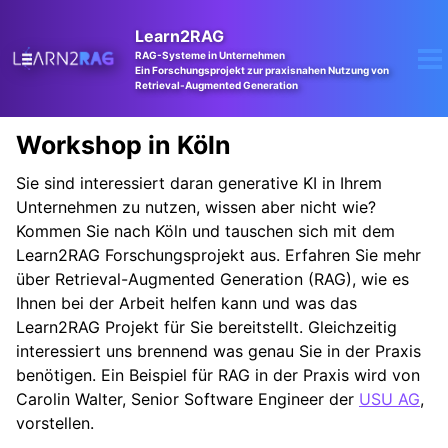
Skip
Skip
Skip
to
to
to
Learn2RAG
RAG-Systeme in Unternehmen
primary
content
footer
To
Ein Forschungsprojekt zur praxisnahen Nutzung von
navigation
m
Retrieval-Augmented Generation
Workshop in Köln
Sie sind interessiert daran generative KI in Ihrem
Unternehmen zu nutzen, wissen aber nicht wie?
Kommen Sie nach Köln und tauschen sich mit dem
Learn2RAG Forschungsprojekt aus. Erfahren Sie mehr
über Retrieval-Augmented Generation (RAG), wie es
Ihnen bei der Arbeit helfen kann und was das
Learn2RAG Projekt für Sie bereitstellt. Gleichzeitig
interessiert uns brennend was genau Sie in der Praxis
benötigen. Ein Beispiel für RAG in der Praxis wird von
Carolin Walter, Senior Software Engineer der
USU AG
,
vorstellen.