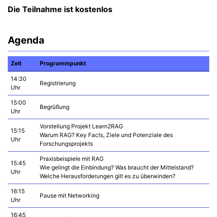
Die Teilnahme ist kostenlos
Agenda
Zeit
Programmpunkt
14:30
Registrierung
Uhr
15:00
Begrüßung
Uhr
Vorstellung Projekt Learn2RAG
15:15
Warum RAG? Key Facts, Ziele und Potenziale des
Uhr
Forschungsprojekts
Praxisbeispiele mit RAG
15:45
Wie gelingt die Einbindung? Was braucht der Mittelstand?
Uhr
Welche Herausforderungen gilt es zu überwinden?
16:15
Pause mit Networking
Uhr
16:45