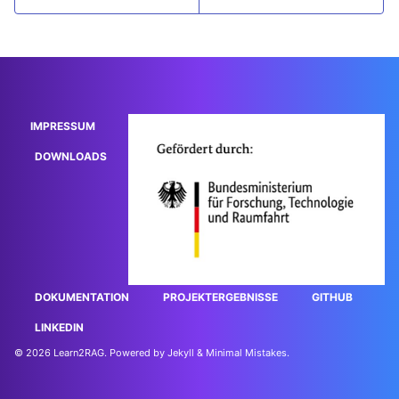
IMPRESSUM
DOWNLOADS
DOKUMENTATION
PROJEKTERGEBNISSE
GITHUB
LINKEDIN
© 2026
Learn2RAG
. Powered by
Jekyll
&
Minimal Mistakes
.